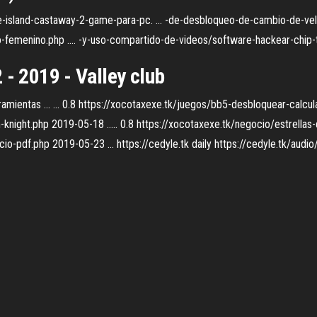
he-island-castaway-2-game-para-pc. ... -de-desbloqueo-de-cambio-de-vel
femenino.php .... -y-uso-compartido-de-videos/software-hackear-chip-t
 - 2019 - Valley club
amientas ... ... 0.8 https://xocotaxexe.tk/juegos/bb5-desbloquear-calcula
night.php 2019-05-18 ..... 0.8 https://xocotaxexe.tk/negocio/estrellas-d
o-pdf.php 2019-05-23 ... https://cedyle.tk daily https://cedyle.tk/audio/ 