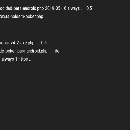
ocidad-para-android.php 2019-05-16 always ..... 0.5
exas-holdem-poker.php ...
dora-v4-2-exe.php ..... 0.6
e-poker-para-android.php .... -de-
always 1 https ...