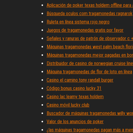
Aplicación de poker texas holdem offline para 
Búsqueda oculos com tragamonedas ragnarok
Ruleta en línea sistema rojo negro
Juegos de tragamonedas gratis por favor
Señales y ranuras de patrón de observador c 
Máquinas tragamonedas west palm beach flor
Máquinas tragamonedas mejor pagadas en bo
Distribuidor de casino de norwegian cruise line
Máquina tragamonedas de flor de loto en línea
Casino el camino tony randall burger
Código bonus casino lucky 31
Casino lac leamy texas holdem
Casino móvil lucky club
Buscador de máquinas tragamonedas willy wo
Valor de los anuncios de poker
¿las máquinas tragamonedas pagan más a men