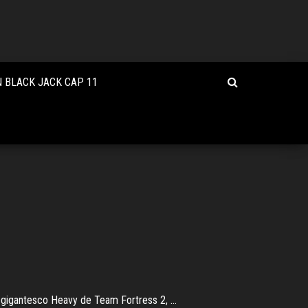
 BLACK JACK CAP 11
 gigantesco Heavy de Team Fortress 2, ...