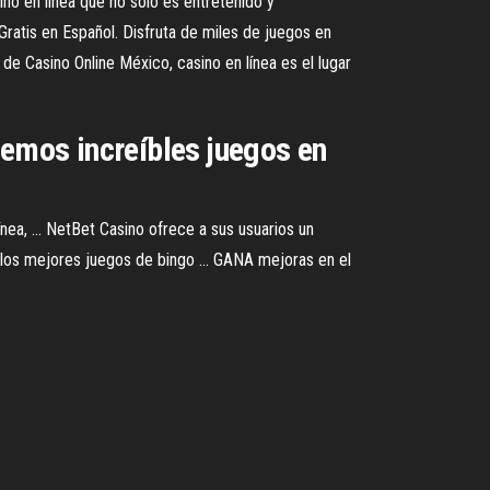
sino en línea que no solo es entretenido y
ratis en Español. Disfruta de miles de juegos en
e Casino Online México, casino en línea es el lugar
emos increíbles juegos en
nea, ... NetBet Casino ofrece a sus usuarios un
los mejores juegos de bingo ... GANA mejoras en el