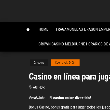
Skip
to
the
content
HOME
TRAGAMONEDAS DRAGON EMPER
CROWN CASINO MELBOURNE HORARIOS DE
Category
Czernovski54061
Casino en línea para jug
By
AUTHOR
Vera&John - ¡El
casino
online
divertido
!
Bonus Casino, bonus gratis para jugar todos los juego