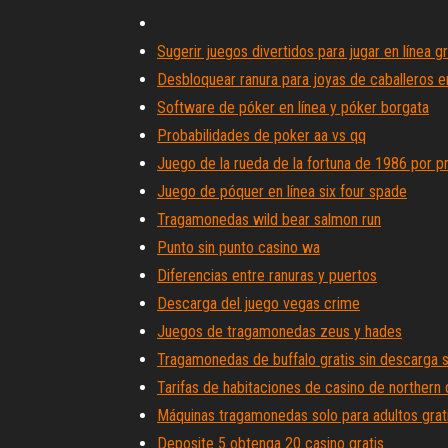
Sugerir juegos divertidos para jugar en línea gr
Desbloquear ranura para joyas de caballeros en
Software de póker en línea y póker borgata
Probabilidades de poker aa vs qq
Juego de la rueda de la fortuna de 1986 por 
Juego de póquer en línea six four spade
Tragamonedas wild bear salmon run
Punto sin punto casino wa
Diferencias entre ranuras y puertos
Descarga del juego vegas crime
Juegos de tragamonedas zeus y hades
Tragamonedas de buffalo gratis sin descarga s
Tarifas de habitaciones de casino de northern
Máquinas tragamonedas solo para adultos grat
Deposite 5 obtenga 20 casino gratis