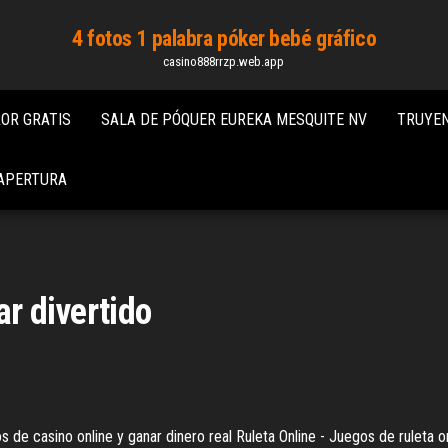
4 fotos 1 palabra póker bebé gráfico
casino888rrzp.web.app
OR GRATIS
SALA DE PÓQUER EUREKA MESQUITE NV
TRUYEN
 APERTURA
ar divertido
s de casino online y ganar dinero real
Ruleta Online - Juegos de ruleta o