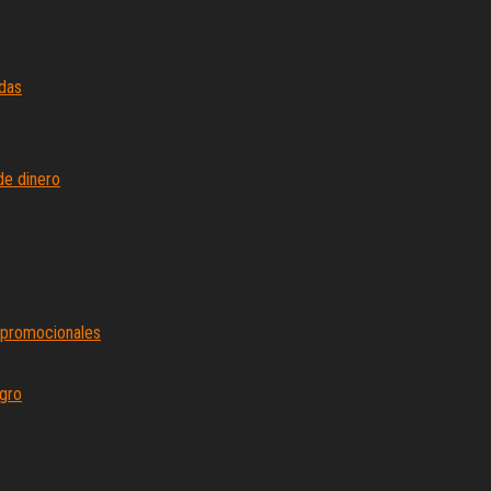
edas
de dinero
s promocionales
egro