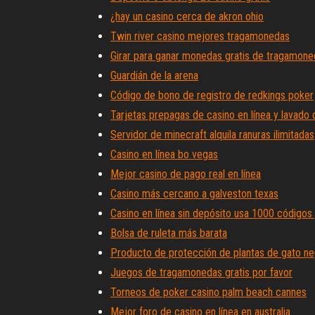
¿hay un casino cerca de akron ohio
Twin river casino mejores tragamonedas
Girar para ganar monedas gratis de tragamon
Guardián de la arena
Código de bono de registro de redkings poker
Tarjetas prepagas de casino en línea y lavado 
Servidor de minecraft alquila ranuras ilimitadas
Casino en línea bo vegas
Mejor casino de pago real en línea
Casino más cercano a galveston texas
Casino en línea sin depósito usa 1000 código
Bolsa de ruleta más barata
Producto de protección de plantas de gato n
Juegos de tragamonedas gratis por favor
Torneos de poker casino palm beach cannes
Mejor foro de casino en línea en australia