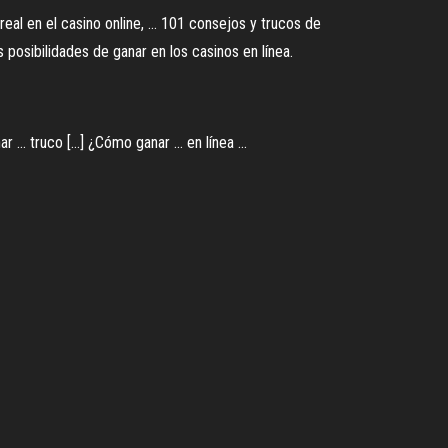
real en el casino online, ... 101 consejos y trucos de
s posibilidades de ganar en los casinos en línea.
 truco […] ¿Cómo ganar ... en línea ...