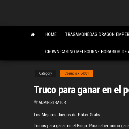
Skip
to
the
content
HOME
TRAGAMONEDAS DRAGON EMPER
CROWN CASINO MELBOURNE HORARIOS DE
Category
Czernovski54061
Truco para ganar en el p
By
ADMINISTRATOR
Los Mejores Juegos de Póker Gratis
Trucos para ganar en el Bingo. Para saber cómo ganar