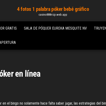
4 fotos 1 palabra póker bebé gráfico
casino888rrzp.web.app
OR GRATIS
SALA DE PÓQUER EUREKA MESQUITE NV
TRUYEN
 APERTURA
óker en línea
 en el bingo no solamente hace falta saber jugar, las estrategias del bi