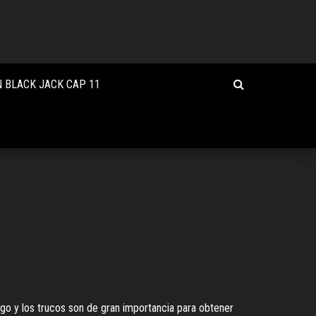
 BLACK JACK CAP 11
ngo y los trucos son de gran importancia para obtener