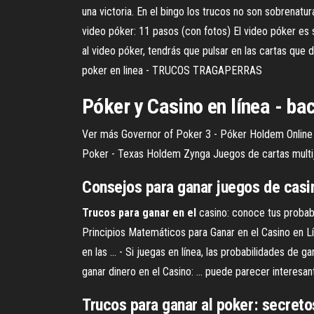
una victoria. En el bingo los trucos no son sobrenatur
video póker: 11 pasos (con fotos) El video póker es 
al video póker, tendrás que pulsar en las cartas que 
poker en linea - TRUCOS TRAGAPERRAS
Póker y Casino en línea -
Ver más Governor of Poker 3 - Póker Holdem Online 
Poker - Texas Holdem Zynga Juegos de cartas mult
Consejos para ganar juegos de casin
Trucos
para
ganar
en
el
casino: conoce tus probabil
Principios Matemáticos para Ganar en el Casino en L
en las ... - Si juegas en línea, las probabilidades de ga
ganar dinero en el Casino: ... puede parecer interesan
Trucos para ganar al poker: secretos