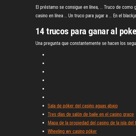
El préstamo se consigue en línea, ... Truco de como ga
casino en línea ... Un truco para jugar a ... En el bla
14 trucos para ganar al pok
Una pregunta que constantemente se hacen los seguido
Sala de póker del casino aguas abajo
Tres días de salón de baile en el casino grace
Mapa de la propiedad del casino de la isla del 
Wheeling wv casino póker