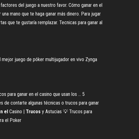
os factores del juego a nuestro favor. Cómo ganar en el
er una mano que te haga ganar más dinero. Para jugar
rtas que te gustaría remplazar. Tecnicas para ganar al
 mejor juego de póker multijugador en vivo Zynga
s para ganar en el casino que usan los ... 5
s de contarte algunas técnicas o trucos para ganar
en
el
Casino |
Trucos
y Astucias 💡 Trucos para
ara el Poker