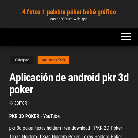
Skip
4 fotos 1 palabra póker bebé gráfico
to
casino888rrzp.web.app
the
content
Category
Kaauamo42223
Aplicación de android pkr 3d
poker
By
EDITOR
PKR
3D
POKER
- YouTube
pkr 3d poker texas holdem free download - PKR 2D Poker -
Texas Holdem, Texas Holdem Poker, Texas Holdem Poker