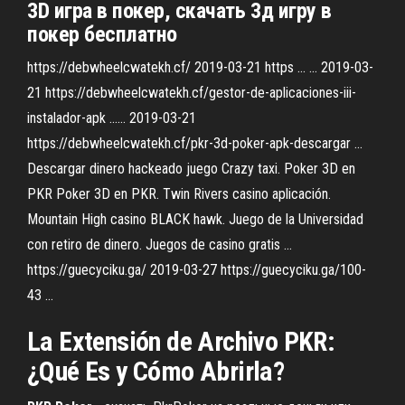
3
D
игра в
покер
, скачать 3д игру в
покер
бесплатно
https://debwheelcwatekh.cf/ 2019-03-21 https ... ... 2019-03-
21 https://debwheelcwatekh.cf/gestor-de-aplicaciones-iii-
instalador-apk ...... 2019-03-21
https://debwheelcwatekh.cf/pkr-3d-poker-apk-descargar ...
Descargar dinero hackeado juego Crazy taxi. Poker 3D en
PKR Poker 3D en PKR. Twin Rivers casino aplicación.
Mountain High casino BLACK hawk. Juego de la Universidad
con retiro de dinero. Juegos de casino gratis ...
https://guecyciku.ga/ 2019-03-27 https://guecyciku.ga/100-
43 ...
La Extensión
de
Archivo
PKR
:
¿Qué Es y Cómo Abrirla?