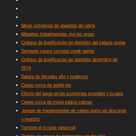
Mejor estrategia de apuestas de ruleta
Máquinas tragamonedas viva las vegas
Códigos de bonificación sin depósito del palacio sirena
Seminole casino coconut creek twitter
Códigos de bonificación sin depósito diciembre de
2019
Ranura de hércules alto y poderoso
Casino cerca de austin mn
Efecto del juego en las economías estatales y locales
Casino cerca de moon palace cancun
Juegos de tragamonedas de casino gratis sin descarga
o registro
Tomtom xl iq rutas ranura sd